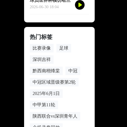
球员世界杯模仿哈兰
德冥想庆祝
2026-06-30 18:04
热门标签
比赛录像
足球
深圳吉祥
黔西南栩烽棠
中冠
中冠区域晋级赛第2轮
2025年6月1日
中甲第11轮
陕西联合vs深圳青年人