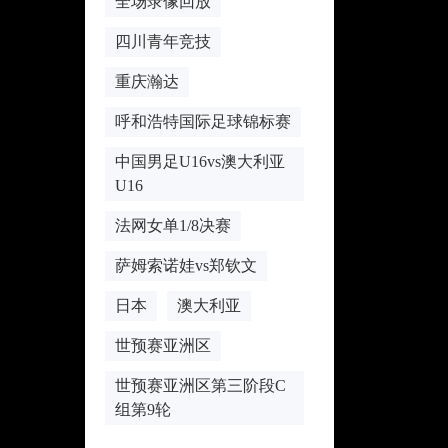
全场录像回放
四川青年竞技
重庆瀚达
呼和浩特国际足球锦标赛
中国男足U16vs澳大利亚
U16
法网女单1/8决赛
萨姆索诺娃vs郑钦文
日本
澳大利亚
世预赛亚洲区
世预赛亚洲区第三阶段C
组第9轮