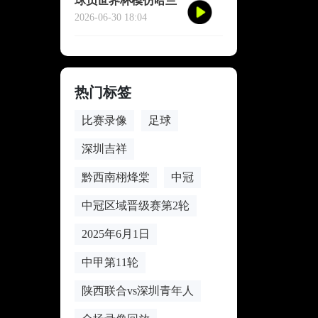
球员世界杯模仿哈兰
德冥想庆祝
2026-06-30 18:04
热门标签
比赛录像
足球
深圳吉祥
黔西南栩烽棠
中冠
中冠区域晋级赛第2轮
2025年6月1日
中甲第11轮
陕西联合vs深圳青年人