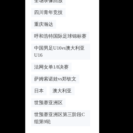
全场录像回放
四川青年竞技
重庆瀚达
呼和浩特国际足球锦标赛
中国男足U16vs澳大利亚
U16
法网女单1/8决赛
萨姆索诺娃vs郑钦文
日本
澳大利亚
世预赛亚洲区
世预赛亚洲区第三阶段C
组第9轮