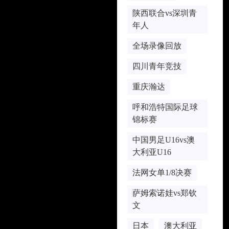
陕西联合vs深圳青
年人
全场录像回放
四川青年竞技
重庆瀚达
呼和浩特国际足球
锦标赛
中国男足U16vs澳
大利亚U16
法网女单1/8决赛
萨姆索诺娃vs郑钦
文
日本
澳大利亚