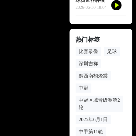
球员世界杯模
仿哈兰德冥想
2026-06-30 18:04
庆祝
热门标签
比赛录像
足球
深圳吉祥
黔西南栩烽棠
中冠
中冠区域晋级赛第2
轮
2025年6月1日
中甲第11轮