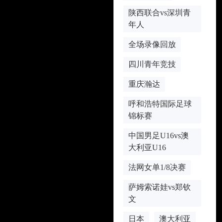
陕西联合vs深圳青
年人
全场录像回放
四川青年竞技
重庆瀚达
呼和浩特国际足球
锦标赛
中国男足U16vs澳
大利亚U16
法网女单1/8决赛
萨姆索诺娃vs郑钦
文
日本
澳大利亚