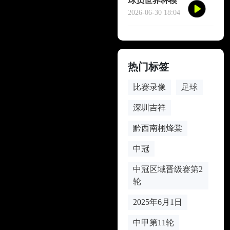
球员世界杯模
仿哈兰德冥想
2026-06-30 18:04
庆祝
热门标签
比赛录像
足球
深圳吉祥
黔西南栩烽棠
中冠
中冠区域晋级赛第2
轮
2025年6月1日
中甲第11轮